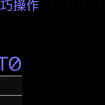
巧操作
机器人
像人
具身智能
Sentra
E0
T0
环境
感知
产品