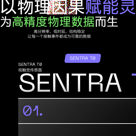
以物理因果
赋能灵
让
更
为
高精度物理数据
而生
Sentra
高分辨率、低时延、结构稳定
T0
让每一个接触事件都成为可靠的数据
SENTRA T0
SENTRA T0
视触觉传感器
SENTRA
触觉
感知
01.