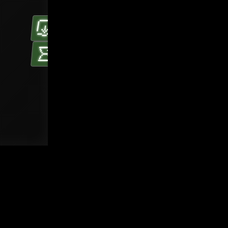
微米级
5 mN
深度感知
三维力分辨率
8 ms
超百万次
最快响应速度
按压耐久性