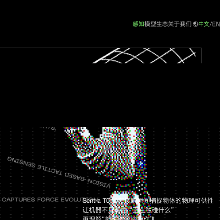
感知
模型
生态
关于我们
Sentra T0 能在接触瞬间捕捉物体的物理可供性
让机器不只明白 “正在触碰什么”
更理解“能采取哪些操作”